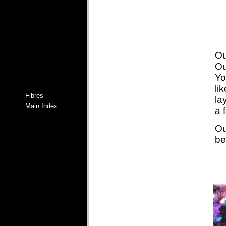
Ou
Ou
Yo
li
Fibres
la
Main Index
a 
Ou
be